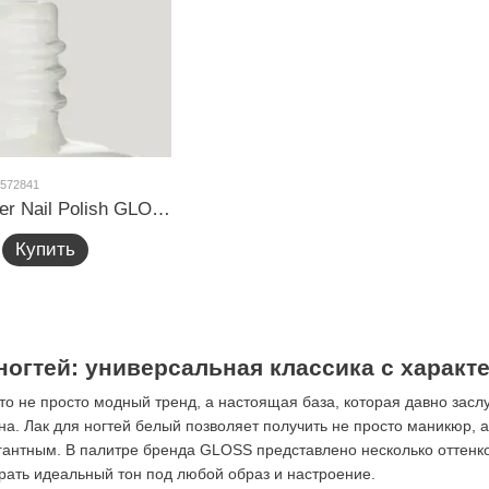
 572841
Лак для ногтей Lacquer Nail Polish GLOSS 001 (белый), 11 мл
Купить
ногтей: универсальная классика с характ
то не просто модный тренд, а настоящая база, которая давно заслу
ьна. Лак для ногтей белый позволяет получить не просто маникюр,
гантным. В палитре бренда GLOSS представлено несколько оттенко
рать идеальный тон под любой образ и настроение.