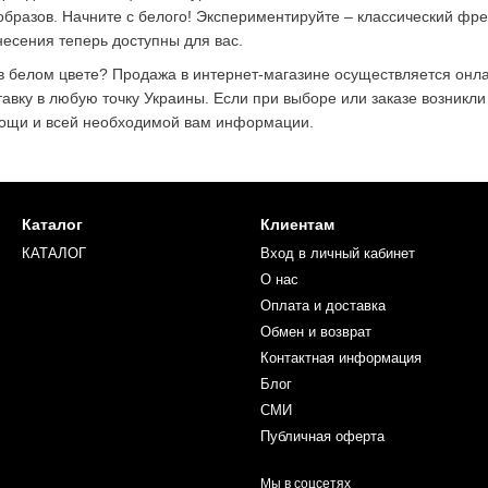
образов. Начните с белого! Экспериментируйте – классический френ
есения теперь доступны для вас.
с в белом цвете? Продажа в интернет-магазине осуществляется онл
авку в любую точку Украины. Если при выборе или заказе возникли
ощи и всей необходимой вам информации.
Каталог
Клиентам
КАТАЛОГ
Вход в личный кабинет
О нас
Оплата и доставка
Обмен и возврат
Контактная информация
Блог
СМИ
Публичная оферта
Мы в соцсетях