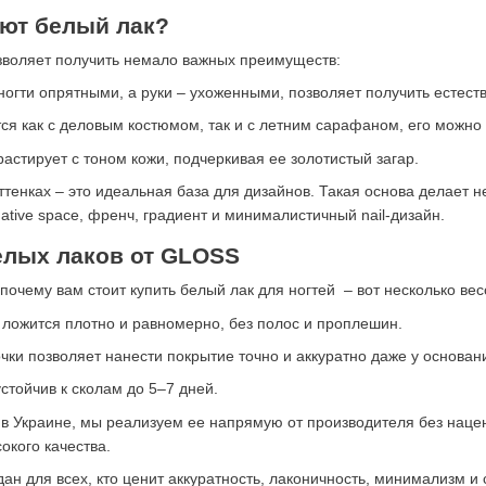
ют белый лак?
зволяет получить немало важных преимуществ:
ногти опрятными, а руки – ухоженными, позволяет получить естест
ся как с деловым костюмом, так и с летним сарафаном, его можно н
растирует с тоном кожи, подчеркивая ее золотистый загар.
оттенках – это идеальная база для дизайнов. Такая основа делает 
ative space, френч, градиент и минималистичный nail-дизайн.
елых лаков от GLOSS
почему вам стоит купить белый лак для ногтей – вот несколько ве
 ложится плотно и равномерно, без полос и проплешин.
ки позволяет нанести покрытие точно и аккуратно даже у основани
устойчив к сколам до 5–7 дней.
в Украине, мы реализуем ее напрямую от производителя без наце
окого качества.
ан для всех, кто ценит аккуратность, лаконичность, минимализм и