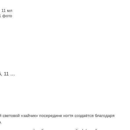
Гель-лак кошачий глаз Cat eye 15, 11 мл (тёмное золото с переливом)
световой «зайчик» посередине ногтя создаётся благодаря
.