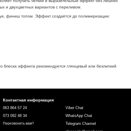
воляет получить чёткий и выразительный эффект без лишних
ных и двухцветных вариантов с переливом.
 Eye, финиш топом. Эффект создаётся до полимеризации:
го блеска эффекта рекомендуется глянцевый или безлипкий
Контактная информация
063 864 57 24
Viber Chat
073 092 48 34
WhatsApp Chat
Telegram Channel
Перезвонить вам?