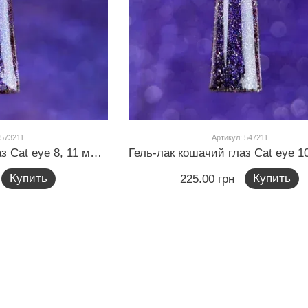
 573211
Артикул: 547211
Гель-лак кошачий глаз Cat eye 8, 11 мл (насыщенный фиолетово-розовый)
Купить
Купить
225.00 грн