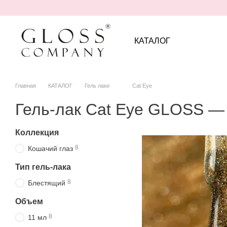
Перейти к основному контенту
КАТАЛОГ
Главная
КАТАЛОГ
Гель лаки
Cat Eye
Гель-лак Cat Eye GLOSS —
Коллекция
8
Кошачий глаз
Тип гель-лака
8
Блестящий
Объем
8
11 мл