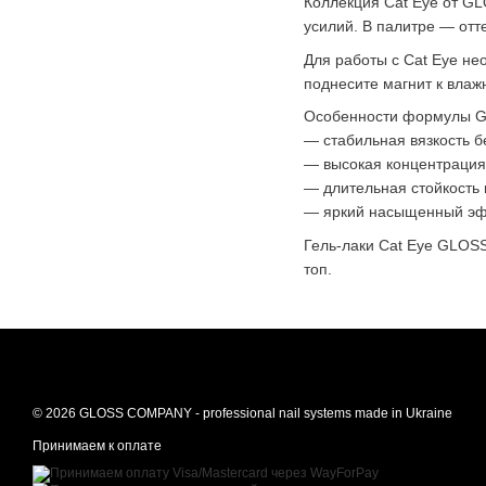
Коллекция Cat Eye от GL
усилий. В палитре — отт
Для работы с Cat Eye не
поднесите магнит к влаж
Особенности формулы G
— стабильная вязкость б
— высокая концентрация
— длительная стойкость 
— яркий насыщенный эф
Гель-лаки Cat Eye GLOS
топ.
© 2026 GLOSS COMPANY - professional nail systems made in Ukraine
Принимаем к оплате