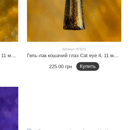
Артикул: 973211
Гель-лак кошачий глаз Cat eye 3, 11 мл (концентрированный золотистый)
Гель-лак кошачий глаз Cat eye 4, 11 мл (нежный оранжевый)
Купить
225.00 грн