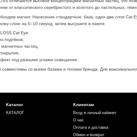
OSS отличается высокой концентрацией магнитных частиц, что поз
енки от классического серебристого и золотого до пастельных, тём
обходим магнит. Нанесение стандартное: база, один-два слоя Cat
ному слою на 5–10 секунд, затем высушите в лампе.
LOSS Cat Eye:
ез подтёков;
 магнитных частиц;
покрытия;
фект под разными углами освещения.
S совместимы со всеми базами и топами бренда. Для максимально
Каталог
Клиентам
КАТАЛОГ
Вход в личный кабинет
О нас
Оплата и доставка
Обмен и возврат