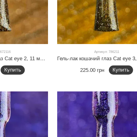
 672116
Артикул: 786211
Гель-лак кошачий глаз Cat eye 2, 11 мл (нежное золото)
Купить
Купить
225.00 грн