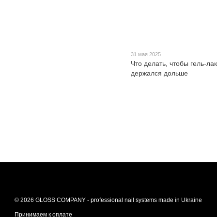
31 мая 2025
Что делать, чтобы гель-лак
держался дольше
© 2026 GLOSS COMPANY - professional nail systems made in Ukraine
Принимаем к оплате