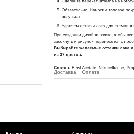
Сделайте перекат штампа на ноготь
Обязательно! Наносим топовое пок
результат.
Удаляем остатки лака для стемпинга
При создании дизайна важно, чтобы все
засохнуть и рисунок перенесется с про
Выбирайте желаемые оттенки лака дл
из
37
цветов.
Состав:
Ethyl Acetate, Nitrocellulose, Pro
Доставка
Оплата
Каталог
Клиентам