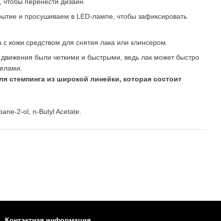
, чтобы перенести дизайн.
рытие и просушиваем в LED-лампе, чтобы зафиксировать
 с кожи средством для снятия лака или клинсером.
 движения были четкими и быстрыми, ведь лак может быстро
белами.
я стемпинга из широкой линейки, которая состоит
pane-2-ol, n-Butyl Acetate.
Контактная информация