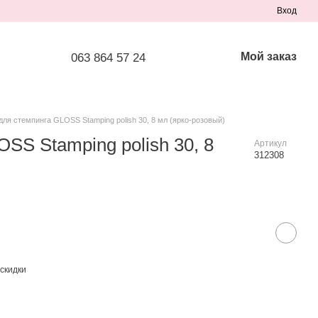
Вход
Мой заказ
063 864 57 24
для стемпинга GLOSS Stamping polish 30, 8 мл (ярко-розовый)
SS Stamping polish 30, 8
Артикул
312308
скидки