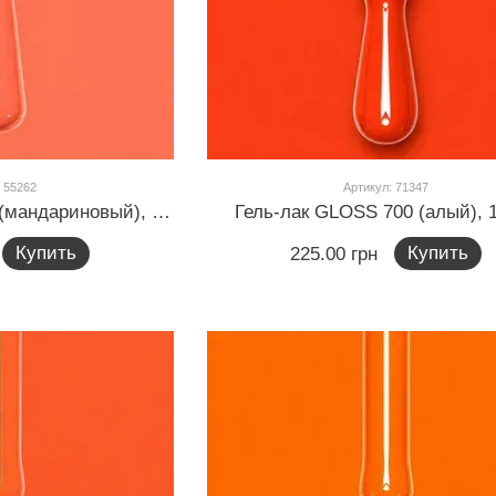
 55262
Артикул: 71347
Гель-лак GLOSS 530 (мандариновый), 11 мл
Гель-лак GLOSS 700 (алый), 
Купить
Купить
225.00 грн