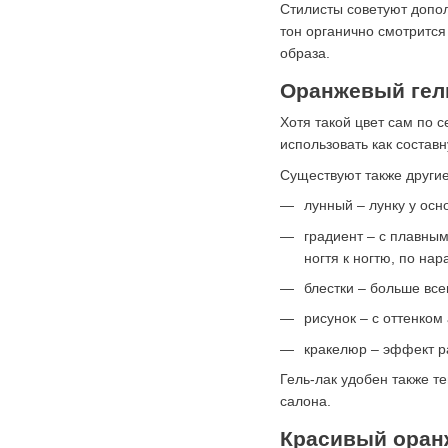
Стилисты советуют допо
тон органично смотрится
образа.
Оранжевый гел
Хотя такой цвет сам по 
использовать как состав
Существуют также други
лунный – лунку у осн
градиент – с плавны
ногтя к ногтю, по на
блестки – больше все
рисунок – с оттенком
кракелюр – эффект р
Гель-лак удобен также т
салона.
Красивый оран