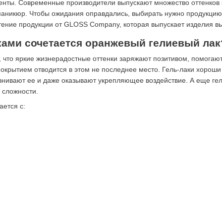
нты. Современные производители выпускают множество оттенков эт
аникюр. Чтобы ожидания оправдались, выбирать нужно продукцию 
тение продукции от GLOSS Company, которая выпускает изделия вы
ками сочетается оранжевый гелиевый лак
 что яркие жизнерадостные оттенки заряжают позитивом, помогают
крытием отводится в этом не последнее место. Гель-лаки хороши
внивают ее и даже оказывают укрепляющее воздействие. А еще гел
 сложности.
ется с: