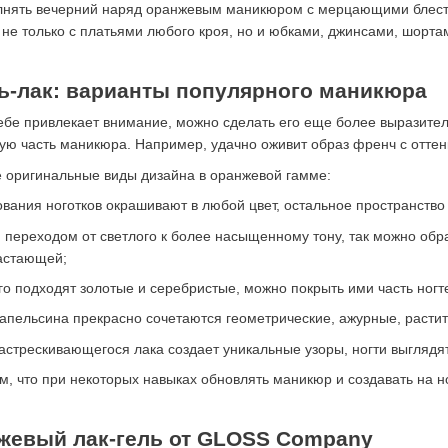
лнять вечерний наряд оранжевым маникюром с мерцающими блест
 не только с платьями любого кроя, но и юбками, джинсами, шорта
ь-лак: варианты популярного маникюра
себе привлекает внимание, можно сделать его еще более выразите
ную часть маникюра. Например, удачно оживит образ френч с отте
е оригинальные виды дизайна в оранжевой гамме:
ования ноготков окрашивают в любой цвет, остальное пространств
м переходом от светлого к более насыщенному тону, так можно обр
растающей;
го подходят золотые и серебристые, можно покрыть ими часть ног
 апельсина прекрасно сочетаются геометрические, ажурные, расти
астрескивающегося лака создает уникальные узоры, ногти выглядя
ем, что при некоторых навыках обновлять маникюр и создавать на 
жевый лак-гель от GLOSS Company