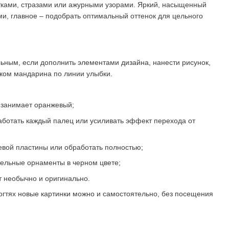
ками, стразами или ажурными узорами. Яркий, насыщенный
ми, главное – подобрать оптимальный оттенок для цельного
льным, если дополнить элементами дизайна, нанести рисунок,
нком мандарина по линии улыбки.
о занимает оранжевый;
аботать каждый палец или усиливать эффект перехода от
тевой пластины или обработать полностью;
тельные орнаменты в черном цвете;
т необычно и оригинально.
ногтях новые картинки можно и самостоятельно, без посещения