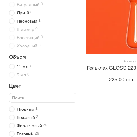
0
Витражный
6
Яркий
1
Неоновый
0
Шиммер
0
Блестящий
0
Холодный
Объем
Артикул:
7
11 мл
Гель-лак GLOSS 223 
0
5 мл
225.00 грн
Цвет
1
Ягодный
2
Бежевый
30
Фиолетовый
29
Розовый