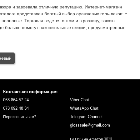
кюра и завоевала отличную репутацию. Интернет-магазин
аталоге представлен богатый выбор оранжевых гель-лаков: с
 неоновые. Торговля ведется оптом и в розницу, заказы
 еще больше помогут накопительные скидки, предусмотренные
невый
Контактная информация
063 864 57 24
Viber Chat
073 092 48 34
WhatsApp Chat
Telegram Channel
Перезвонить вам?
glosssale@gmail.com
GLOSS на Amazon 🇺🇸