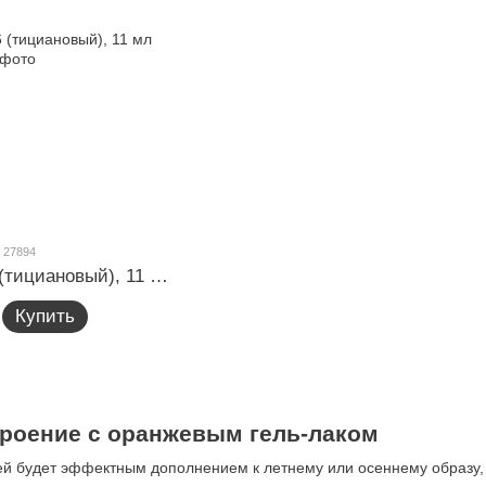
 27894
Гель-лак GLOSS 226 (тициановый), 11 мл
Купить
троение с оранжевым гель-лаком
ей будет эффектным дополнением к летнему или осеннему образу,