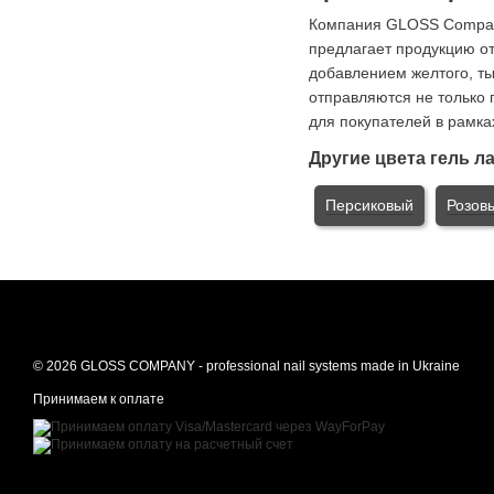
Компания GLOSS Company
предлагает продукцию от
добавлением желтого, тык
отправляются не только 
для покупателей в рамка
Другие цвета гель л
Персиковый
Розов
© 2026 GLOSS COMPANY - professional nail systems made in Ukraine
Принимаем к оплате