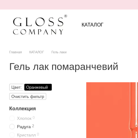
Перейти к основному контенту
КАТАЛОГ
Главная
КАТАЛОГ
Гель лаки
Гель лак помаранчевий
Цвет:
Оранжевый
Очистить фильтр
Коллекция
0
Хлопок
2
Радуга
0
Кристалл