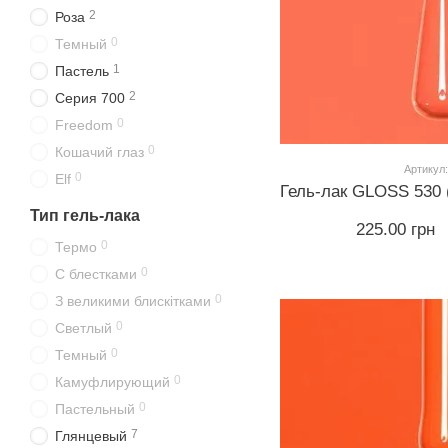
2
Роза
0
Темный
1
Пастель
2
Серия 700
0
Freedom
0
Кошачий глаз
Артикул:
0
Elf
Тип гель-лака
225.00 грн
0
Термо
0
С блестками
0
З великими блискітками
0
Светлый
0
Темный
0
Камуфлирующий
0
Пастельный
7
Глянцевый