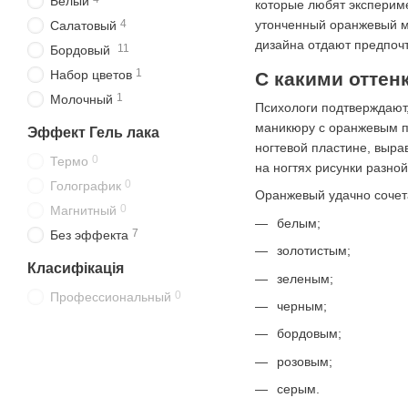
Белый
которые любят экспериме
утонченный оранжевый м
4
Салатовый
дизайна отдают предпоч
11
Бордовый
1
Набор цветов
С какими оттен
1
Молочный
Психологи подтверждают,
маникюру с оранжевым по
Эффект Гель лака
ногтевой пластине, выра
0
Термо
на ногтях рисунки разной
0
Голографик
Оранжевый удачно сочета
0
Магнитный
белым;
7
Без эффекта
золотистым;
Класифікація
зеленым;
0
Профессиональный
черным;
бордовым;
розовым;
серым.