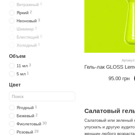
0
Витражный
2
Яркий
3
Неоновый
0
Шиммер
0
Блестящий
0
Холодный
Объем
Артикул:
3
11 мл
1
5 мл
95.00 грн
Цвет
1
Ягодный
Салатовый гель
2
Бежевый
Салатовый или зеленый о
30
Фиолетовый
упускать и другую аудит
29
Розовый
женщин любого возраста.