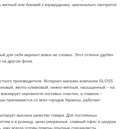
 мятный или близкий к изумрудному, оригинально смотрится
ный для себя вариант вовсе не сложно. Этот оттенок удобен
в на другом фоне.
стного производителя. Интернет-магазин компании GLOSS
еоновый, желто-оливковый, нежно-мятный, насыщенный – на
, маскирует неровности ногтевых пластин, а главное –
азы принимаются со всех городов Украины, работает
тирует высокое качество товара. Для постоянных
оптом и в розницу, цены умеренные, главный офис и шоурум
ь, ему всегда готовы помочь опытные специалисты.