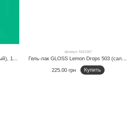
Артикул: 5421367
Гель-лак GLOSS 518 (ярко-зеленый), 11 мл
Гель-лак GLOSS Lemon Drops 503 (салатовый неоновый), 11 мл
Купить
225.00 грн