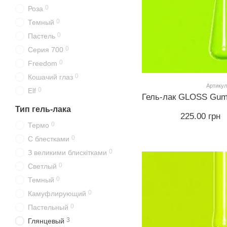
0
Роза
0
Темный
0
Пастель
0
Серия 700
0
Freedom
0
Кошачий глаз
Артикул
0
Elf
Тип гель-лака
225.00 грн
0
Термо
0
С блестками
0
З великими блискітками
0
Светлый
0
Темный
0
Камуфлирующий
0
Пастельный
3
Глянцевый