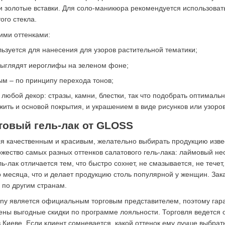
 золотые вставки. Для соло-маникюра рекомендуется использовать
ого стекла.
кими оттенками:
ьзуется для нанесения для узоров растительной тематики;
выглядят иероглифы на зеленом фоне;
м – по принципу перехода тонов;
 любой декор: стразы, камни, блестки, так что подобрать оптималь
ужить и основой покрытия, и украшением в виде рисунков или узоро
товый гель-лак от GLOSS
я качественным и красивым, желательно выбирать продукцию изве
жество самых разных оттенков салатового гель-лака: лаймовый н
ль-лак отличается тем, что быстро сохнет, не смазывается, не течет
о месяца, что и делает продукцию столь популярной у женщин. Зак
 по другим странам.
 является официальным торговым представителем, поэтому гаран
ны выгодные скидки по программе лояльности. Торговля ведется 
Киеве. Если клиент сомневается, какой оттенок ему лучше выбрат