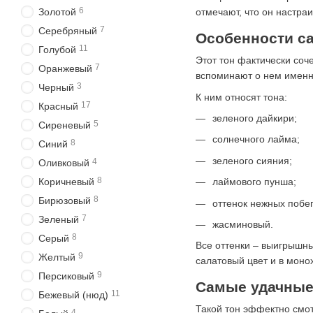
6
Золотой
отмечают, что он настраи
7
Серебряный
Особенности са
11
Голубой
Этот тон фактически соч
7
Оранжевый
вспоминают о нем именно
3
Черный
К ним относят тона:
17
Красный
зеленого дайкири;
5
Сиреневый
солнечного лайма;
8
Синий
зеленого сияния;
4
Оливковый
8
Коричневый
лаймового пунша;
8
Бирюзовый
оттенок нежных побег
7
Зеленый
жасминовый.
8
Серый
Все оттенки – выигрышны
9
Желтый
салатовый цвет и в моно
9
Персиковый
Самые удачные 
11
Бежевый (нюд)
Такой тон эффектно смот
4