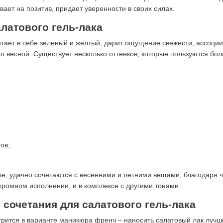
вает на позитив, придает уверенности в своих силах.
латового гель-лака
етает в себе зеленый и желтый, дарит ощущение свежести, ассоц
 весной. Существует несколько оттенков, которые пользуются бо
ов;
е, удачно сочетаются с весенними и летними вещами, благодаря ч
хромном исполнении, и в комплексе с другими тонами.
сочетания для салатового гель-лака
рится в варианте маникюра френч – наносить салатовый лак лучше