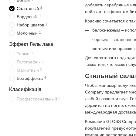
Белый
добавить серебряные или
4
Салатовый
нейл-арт с эффектом бит
11
Бордовый
Красиво сочетается с та
1
Набор цветов
белоснежным – испол
1
Молочный
черным – загадочно 
Эффект Гель лака
желтым или оранжевы
0
Термо
Для салатового подходит
0
Голографик
также тем, что может сл
0
Магнитный
Стильный сала
4
Без эффекта
Чтобы маникюр получилс
Класифікація
Company предлагает мно
0
любой возраст и вкус. Ге
Профессиональный
держится на ногтях окол
международная доставка
Компания GLOSS Company
покупателей предусмотре
компании расположены в 