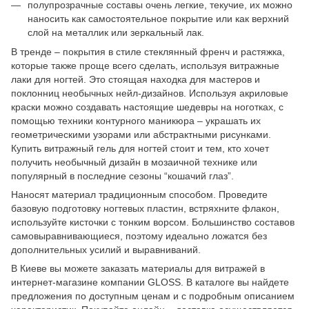
полупрозрачные составы очень легкие, текучие, их можно
наносить как самостоятельное покрытие или как верхний
слой на металлик или зеркальный лак.
В тренде – покрытия в стиле стеклянный френч и растяжка,
которые также проще всего сделать, используя витражные
лаки для ногтей. Это стоящая находка для мастеров и
поклонниц необычных нейл-дизайнов. Используя акриловые
краски можно создавать настоящие шедевры на ноготках, с
помощью техники контурного маникюра – украшать их
геометрическими узорами или абстрактными рисунками.
Купить витражный гель для ногтей стоит и тем, кто хочет
получить необычный дизайн в мозаичной технике или
популярный в последние сезоны “кошачий глаз”.
Наносят материал традиционным способом. Проведите
базовую подготовку ногтевых пластин, встряхните флакон,
используйте кисточки с тонким ворсом. Большинство составов
самовыравнивающиеся, поэтому идеально ложатся без
дополнительных усилий и выравниваний.
В Киеве вы можете заказать материалы для витражей в
интернет-магазине компании GLOSS. В каталоге вы найдете
предложения по доступным ценам и с подробным описанием