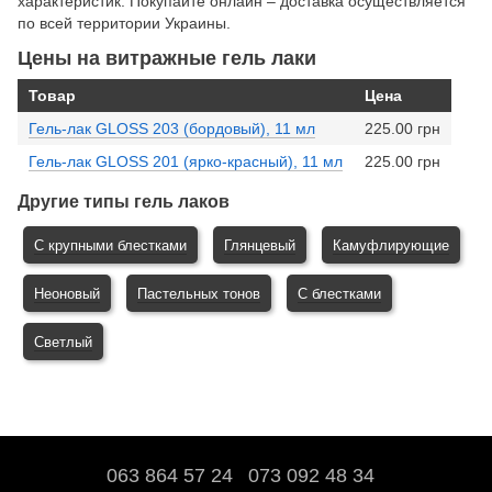
характеристик. Покупайте онлайн – доставка осуществляется
по всей территории Украины.
Цены на витражные гель лаки
Товар
Цена
Гель-лак GLOSS 203 (бордовый), 11 мл
225.00 грн
Гель-лак GLOSS 201 (ярко-красный), 11 мл
225.00 грн
Другие типы гель лаков
С крупными блестками
Глянцевый
Камуфлирующие
Неоновый
Пастельных тонов
С блестками
Светлый
063 864 57 24
073 092 48 34