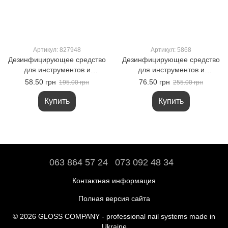
Артикул: 827948
Артикул: 5868
Дезинфицирующее средство
Дезинфицирующее средство
для инструментов и
для инструментов и
поверхностей GLOSS
поверхностей GLOSS
58.50 грн
76.50 грн
195.00 грн
255.00 грн
Polysept, 60 мл
Polysept, 250 мл
Купить
Купить
063 864 57 24
073 092 48 34
Контактная информация
Полная версия сайта
© 2026 GLOSS COMPANY - professional nail systems made in
Ukraine