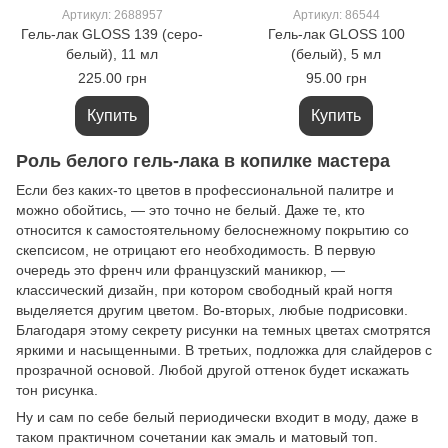
Артикул: 2688957
Артикул: 86544
Гель-лак GLOSS 139 (серо-
Гель-лак GLOSS 100
белый), 11 мл
(белый), 5 мл
225.00 грн
95.00 грн
Купить
Купить
Роль белого гель-лака в копилке мастера
Если без каких-то цветов в профессиональной палитре и
можно обойтись, — это точно не белый. Даже те, кто
относится к самостоятельному белоснежному покрытию со
скепсисом, не отрицают его необходимость. В первую
очередь это френч или французский маникюр, —
классический дизайн, при котором свободный край ногтя
выделяется другим цветом. Во-вторых, любые подрисовки.
Благодаря этому секрету рисунки на темных цветах смотрятся
яркими и насыщенными. В третьих, подложка для слайдеров с
прозрачной основой. Любой другой оттенок будет искажать
тон рисунка.
Ну и сам по себе белый периодически входит в моду, даже в
таком практичном сочетании как эмаль и матовый топ.