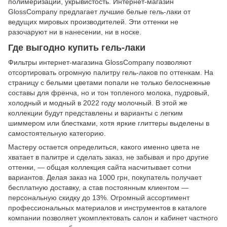
полимеризации, укрывистость. Интернет-магазин
GlossCompany предлагает лучшие белые гель-лаки от
ведущих мировых производителей. Эти оттенки не
разочаруют ни в нанесении, ни в носке.
Где выгодно купить гель-лаки
Фильтры интернет-магазина GlossCompany позволяют
отсортировать огромную палитру гель-лаков по оттенкам. На
страницу с белыми цветами попали не только белоснежные
составы для френча, но и тон топленого молока, пудровый,
холодный и модный в 2022 году молочный. В этой же
коллекции будут представлены и варианты с легким
шиммером или блестками, хотя яркие глиттеры выделены в
самостоятельную категорию.
Мастеру остается определиться, какого именно цвета не
хватает в палитре и сделать заказ, не забывая и про другие
оттенки, — общая коллекция сайта насчитывает сотни
вариантов. Делая заказ на 1000 грн, покупатель получает
бесплатную доставку, а став постоянным клиентом —
персональную скидку до 13%. Огромный ассортимент
профессиональных материалов и инструментов в каталоге
компании позволяет укомплектовать салон и кабинет частного