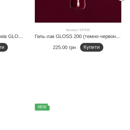
Артикул: 547835
Набір двосторонніх пензликів GLOSS, 3 шт
Гель-лак GLOSS 200 (темно-червоний), 11 мл
ти
Купити
225.00 грн
NEW