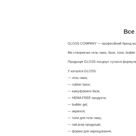
Все
GLOSS COMPANY — професійний бренд матер
Ми створюємо гель-лаки, бази, топи, builder 
Продукція GLOSS поєднує сучасні формули, 
У каталозі GLOSS:
— гель-лаки;
— rubber base;
— камуфлюючі бази;
— HEMA FREE продукти;
— builder gel;
— акригелі;
— топи для гель-лаку;
— nail prep продукція;
— форми для нарощування;