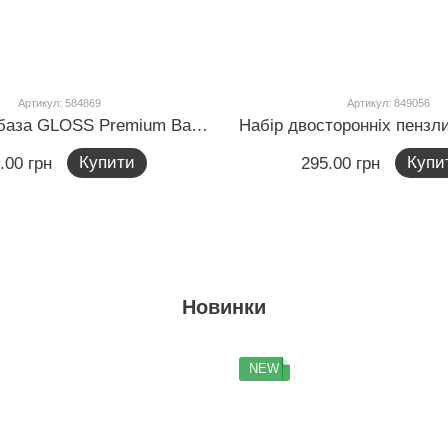
Артикул: 584869
Артикул: 849056
Каучукова база GLOSS Premium Base, 15 мл
Купити
Купи
.00 грн
295.00 грн
Новинки
NEW