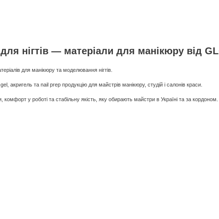
 для нігтів — матеріали для манікюру від G
іалів для манікюру та моделювання нігтів.
gel, акригель та nail prep продукцію для майстрів манікюру, студій і салонів краси.
комфорт у роботі та стабільну якість, яку обирають майстри в Україні та за кордоном.