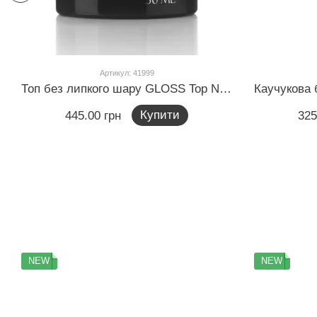
Артикул: 41999
Топ без липкого шару GLOSS Top Non Wipe, 30 мл
Купити
445.00 грн
325
NEW
NEW