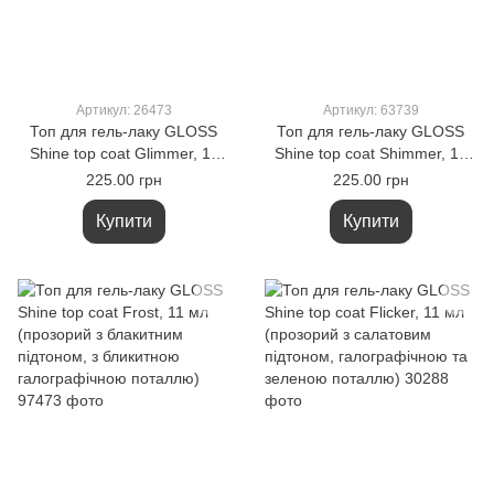
Артикул: 26473
Артикул: 63739
Топ для гель-лаку GLOSS
Топ для гель-лаку GLOSS
Shine top coat Glimmer, 11
Shine top coat Shimmer, 11
мл (прозорий з рожевим
мл (прозорий з синім
225.00 грн
225.00 грн
підтоном, з галографічною
підтоном з рожевою
поталлю та рожевими
поталлю)
Купити
Купити
блискітками)