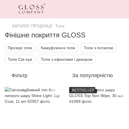
КАТАЛОГ ПРОДУКЦІЇ
Топи
Фінішне покриття GLOSS
Прозорі топи
Камуфлюючі топи
Топи з поталлю
Топи Cat eye
Топи з ефектами і декором
Фільтр
За популярністю
BESTSELLER