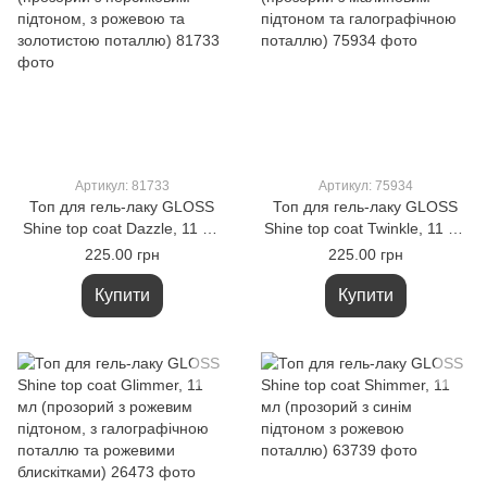
Артикул: 81733
Артикул: 75934
Топ для гель-лаку GLOSS
Топ для гель-лаку GLOSS
Shine top coat Dazzle, 11 мл
Shine top coat Twinkle, 11 мл
(прозорий з персиковим
(прозорий з малиновим
225.00 грн
225.00 грн
підтоном, з рожевою та
підтоном та галографічною
золотистою поталлю)
поталлю)
Купити
Купити