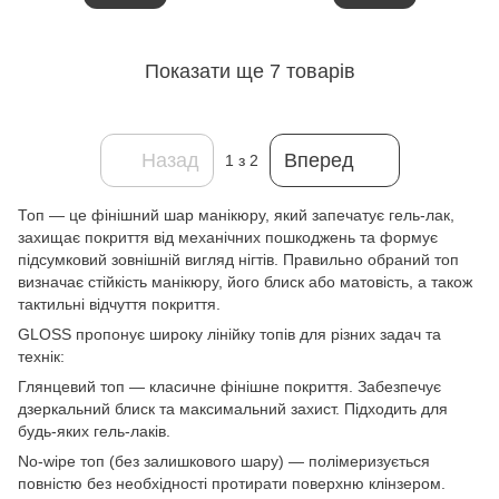
Показати ще 7 товарів
Назад
Вперед
1
з 2
Топ — це фінішний шар манікюру, який запечатує гель-лак,
захищає покриття від механічних пошкоджень та формує
підсумковий зовнішній вигляд нігтів. Правильно обраний топ
визначає стійкість манікюру, його блиск або матовість, а також
тактильні відчуття покриття.
GLOSS пропонує широку лінійку топів для різних задач та
технік:
Глянцевий топ — класичне фінішне покриття. Забезпечує
дзеркальний блиск та максимальний захист. Підходить для
будь-яких гель-лаків.
No-wipe топ (без залишкового шару) — полімеризується
повністю без необхідності протирати поверхню клінзером.