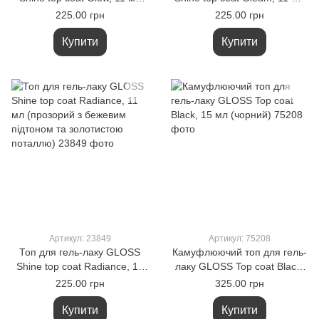
(прозорий з галографічною
(прозорий з сірим підтоном
225.00 грн
225.00 грн
поталлю)
та галографічною поталлю)
Купити
Купити
Артикул: 23849
Артикул: 75208
Топ для гель-лаку GLOSS
Камуфлюючий топ для гель-
Shine top coat Radiance, 11
лаку GLOSS Top coat Black,
мл (прозорий з бежевим
15 мл (чорний)
225.00 грн
325.00 грн
підтоном та золотистою
поталлю)
Купити
Купити