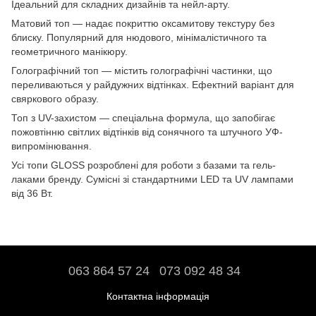
Ідеальний для складних дизайнів та нейл-арту.
Матовий топ — надає покриттю оксамитову текстуру без
блиску. Популярний для нюдового, мінімалістичного та
геометричного манікюру.
Голографічний топ — містить голографічні частинки, що
переливаються у райдужних відтінках. Ефектний варіант для
свяркового образу.
Топ з UV-захистом — спеціальна формула, що запобігає
пожовтінню світлих відтінків від сонячного та штучного УФ-
випромінювання.
Усі топи GLOSS розроблені для роботи з базами та гель-
лаками бренду. Сумісні зі стандартними LED та UV лампами
від 36 Вт.
063 864 57 24
073 092 48 34
Контактна інформація