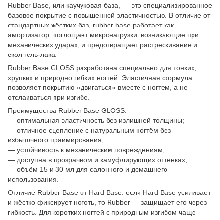
Rubber Base, или каучуковая база, — это специализированное
базовое покрытие с повышенной эластичностью. В отличие от
стандартных жёстких баз, rubber base работает как
амортизатор: поглощает микронагрузки, возникающие при
механических ударах, и предотвращает растрескивание и
скол гель-лака.
Rubber Base GLOSS разработана специально для тонких,
хрупких и природно гибких ногтей. Эластичная формула
позволяет покрытию «двигаться» вместе с ногтем, а не
отслаиваться при изгибе.
Преимущества Rubber Base GLOSS:
— оптимальная эластичность без излишней толщины;
— отличное сцепление с натуральным ногтём без
избыточного праймирования;
— устойчивость к механическим повреждениям;
— доступна в прозрачном и камуфлирующих оттенках;
— объём 15 и 30 мл для салонного и домашнего
использования.
Отличие Rubber Base от Hard Base: если Hard Base усиливает
и жёстко фиксирует ноготь, то Rubber — защищает его через
гибкость. Для коротких ногтей с природным изгибом чаще