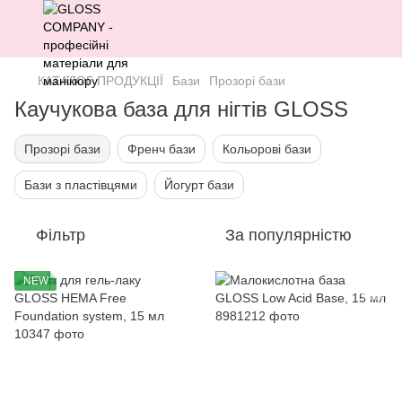
КАТАЛОГ ПРОДУКЦІЇ
Бази
Прозорі бази
Каучукова база для нігтів GLOSS
Прозорі бази
Френч бази
Кольорові бази
Бази з пластівцями
Йогурт бази
Фільтр
За популярністю
NEW