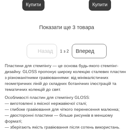
Купити
Купити
Показати ще 3 товара
Назад
Вперед
1
з 2
Пластини для стемпінгу — це основа будь-якого стемпінг-
дизайну. GLOSS пропонує широку колекцію сталевих пластин
з різноманітними гравіюваннями: від мінімалістичних
геометричних ліній до складних ботанічних ілюстрацій та
тематичних колекцій до свят.
Особливості пластин для стемпінгу GLOSS:
— виготовлені з якісної нержавіючої сталі;
— глибоке гравіювання для чіткого перенесення малюнка;
— двосторонні пластини — більше рисунків в меншому
форматі;
— зберігають якість гравіювання після сотень використань.