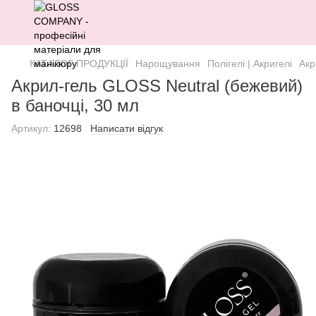
КАТАЛОГ ПРОДУКЦІЇ
Нарощування
Полігелі | Акригелі
Акр
Акрил-гель GLOSS Neutral (бежевий)
в баночці, 30 мл
Артикул:
12698
Написати відгук