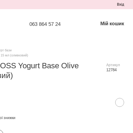
Вхід
Мій кошик
063 864 57 24
рт бази
 15 мл (оливковий)
OSS Yogurt Base Olive
Артикул
12784
вий)
ої знижки