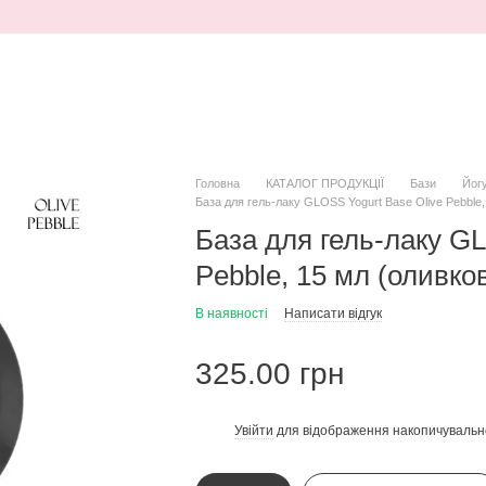
Головна
КАТАЛОГ ПРОДУКЦІЇ
Бази
Йогу
База для гель-лаку GLOSS Yogurt Base Olive Pebble,
База для гель-лаку GL
Pebble, 15 мл (оливко
В наявності
Написати відгук
325.00 грн
Увійти
для відображення накопичувальн
%