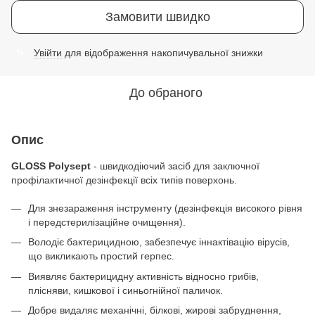
Замовити швидко
Увійти
для відображення накопичувальної знижки
%
До обраного
Опис
GLOSS Polysept
- швидкодіючий засіб для заключної
профілактичної дезінфекції всіх типів поверхонь.
Для знезараження інструменту (дезінфекція високого рівня
і передстерилізаційне очищення).
Володіє бактерицидною, забезпечує іннактівацію вірусів,
що викликають простий герпес.
Виявляє бактерицидну активність відносно грибів,
плісняви, кишкової і синьогнійної паличок.
Добре видаляє механічні, білкові, жирові забруднення,