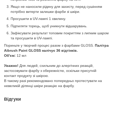
Якщо не наносили рідину для захисту, перед сушінням
потрібно витерти залишки фарби зі шкіри.
Просушити в UV-лампі 1 хвилину.
Підпиляти торець, щоб уникнути відшарувань.
Зафіксувати результат топовим покриттям з липким шаром
та просушити в UV-лампі.
Пориньте у творчий процес разом з фарбами GLOSS.
Палітра
Aibrush Paint GLOSS налічує
36
відтінків.
Об'єм:
12 мл
Уважно!
Для людей, схильним до алергічних реакцій,
застосовувати фарбу з обережністю, оскільки присутній
контакт продукту зі шкірою.
В такому разі рекомендовано попередньо протестувати на
невеликій ділянці шкіри реакцію на фарбу.
Відгуки