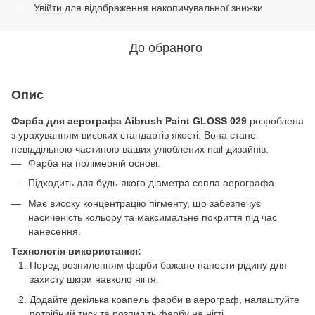
Увійти
для відображення накопичувальної знижки
%
До обраного
Опис
Фарба для аерографа Aibrush Paint GLOSS 029
розроблена
з урахуванням високих стандартів якості. Вона стане
невіддільною частиною ваших улюблених nail-дизайнів.
Фарба на полімерній основі.
Підходить для будь-якого діаметра сопла аерографа.
Має високу концентрацію пігменту, що забезпечує
насиченість кольору та максимальне покриття під час
нанесення.
Технологія використання:
Перед розпиленням фарби бажано нанести рідину для
захисту шкіри навколо нігтя.
Додайте декілька крапель фарби в аерограф, налаштуйте
потрібний тиск та розпиліть фарбу на нігті.