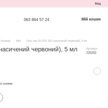
Вхід
Мій кошик
063 864 57 24
Колекції
Mini
Гель-лак GLOSS 202 (насичений червоний), 5 мл
насичений червоний), 5 мл
Артикул
225202
ої знижки