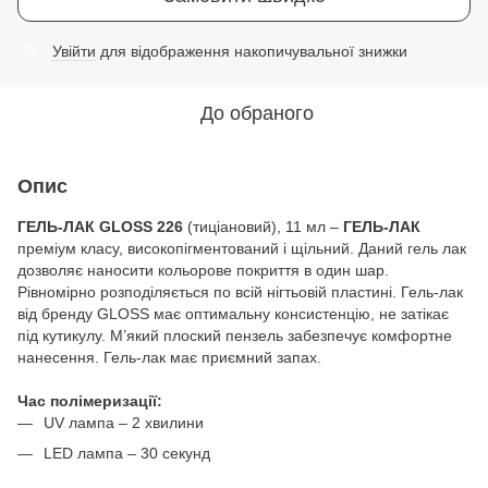
Увійти
для відображення накопичувальної знижки
%
До обраного
Опис
ГЕЛЬ-ЛАК GLOSS 226
(тиціановий), 11 мл –
ГЕЛЬ-ЛАК
преміум класу, високопігментований і щільний. Даний гель лак
дозволяє наносити кольорове покриття в один шар.
Рівномірно розподіляється по всій нігтьовій пластині. Гель-лак
від бренду GLOSS має оптимальну консистенцію, не затікає
під кутикулу. М’який плоский пензель забезпечує комфортне
нанесення. Гель-лак має приємний запах.
Час полімеризації:
UV лампа – 2 хвилини
LED лампа – 30 секунд