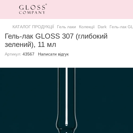
КАТАЛОГ ПРОДУКЦІЇ
Гель лаки
Колекції
Dark
Гель-лак GL
Гель-лак GLOSS 307 (глибокий
зелений), 11 мл
Артикул:
43567
Написати відгук