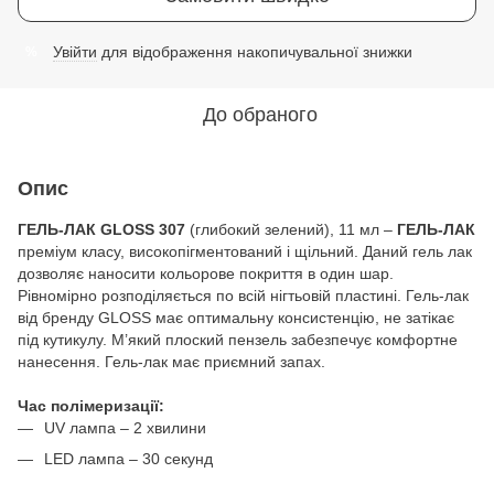
Увійти
для відображення накопичувальної знижки
%
До обраного
Опис
ГЕЛЬ-ЛАК GLOSS 307
(глибокий зелений), 11 мл –
ГЕЛЬ-ЛАК
преміум класу, високопігментований і щільний. Даний гель лак
дозволяє наносити кольорове покриття в один шар.
Рівномірно розподіляється по всій нігтьовій пластині. Гель-лак
від бренду GLOSS має оптимальну консистенцію, не затікає
під кутикулу. М’який плоский пензель забезпечує комфортне
нанесення. Гель-лак має приємний запах.
Час полімеризації:
UV лампа – 2 хвилини
LED лампа – 30 секунд