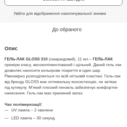
Увійти
для відображення накопичувальної знижки
%
До обраного
Опис
ГЕЛЬ-ЛАК GLOSS 310
(смарагдовий), 11 мл –
ГЕЛЬ-ЛАК
преміум класу, високопігментований і щільний. Даний гель лак
дозволяє наносити кольорове покриття в один шар.
Рівномірно розподіляється по всій нігтьовій пластині. Гель-лак
від бренду GLOSS має оптимальну консистенцію, не затікає
під кутикулу. М’який плоский пензель забезпечує комфортне
нанесення. Гель-лак має приємний запах.
Час полімеризації:
UV лампа – 2 хвилини
LED лампа – 30 секунд