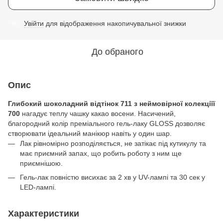
Увійти
для відображення накопичувальної знижки
%
До обраного
Опис
Глибокий шоколадний відтінок 711 з неймовірної колекціїї
700
нагадує теплу чашку какао восени. Насичений,
благородний колір преміального гель-лаку GLOSS дозволяє
створювати ідеальний манікюр навіть у один шар.
Лак рівномірно розподіляється, не затікає під кутикулу та
має приємний запах, що робить роботу з ним ще
приємнішою.
Гель-лак повністю висихає за 2 хв у UV-лампі та 30 сек у
LED-лампі.
Характеристики