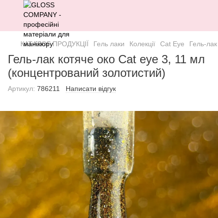
КАТАЛОГ ПРОДУКЦІЇ
Гель лаки
Колекції
Cat Eye
Гель-лак
Гель-лак котяче око Cat eye 3, 11 мл
(концентрований золотистий)
Артикул:
786211
Написати відгук