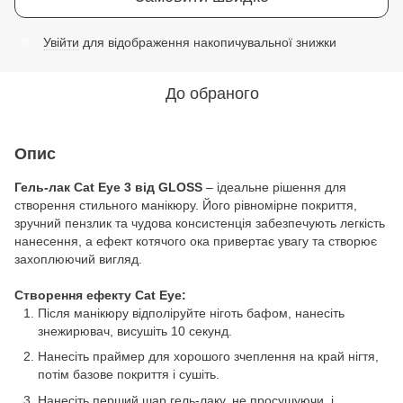
Увійти
для відображення накопичувальної знижки
%
До обраного
Опис
Гель-лак Cat Eye 3 від GLOSS
– ідеальне рішення для
створення стильного манікюру. Його рівномірне покриття,
зручний пензлик та чудова консистенція забезпечують легкість
нанесення, а ефект котячого ока привертає увагу та створює
захоплюючий вигляд.
Створення ефекту Cat Eye:
Після манікюру відполіруйте ніготь бафом, нанесіть
знежирювач, висушіть 10 секунд.
Нанесіть праймер для хорошого зчеплення на край нігтя,
потім базове покриття і сушіть.
Нанесіть перший шар гель-лаку, не просушуючи, і