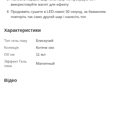
використовуйте магніт для ефекту.
Продовжіть сушити в LED-лампі 30 секунд, за бажанням
повторіть так само другий шар і нанесіть топ.
Характеристики
Тип гель-лаку
Блискучий
Колекція
Котяче око
Об`єм
11 мл
Эффект Гель
Магнитный
лака
Відео