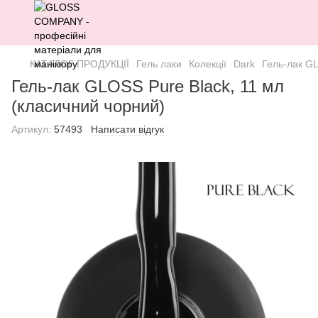
КАТАЛОГ ПРОДУКЦІЇ
Гель лаки
Колекції
Dark
Гель-лак GL
Гель-лак GLOSS Pure Black, 11 мл
(класичний чорний)
Артикул:
57493
Написати відгук