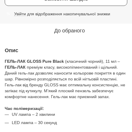
Увійти
для відображення накопичувальної знижки
%
До обраного
Опис
ГЕЛЬ-ЛАК GLOSS Pure Black
(класичний чорний), 11 мл –
ГЕЛЬ-ЛАК
преміум класу, високопігментований і щільний.
Даний гель-лак дозволяє наносити кольорове покриття в один
шар. Рівномірно розподіляється по всій нігтьовій пластині.
Гель-лак від бренду GLOSS має оптимальну консистенцію, не
затікає під кутикулу. М’який плоский пензель забезпечує
комфортне нанесення. Гель-лак має приємний запах.
Час полімеризації:
UV лампа – 2 хвилини
LED лампа – 30 секунд