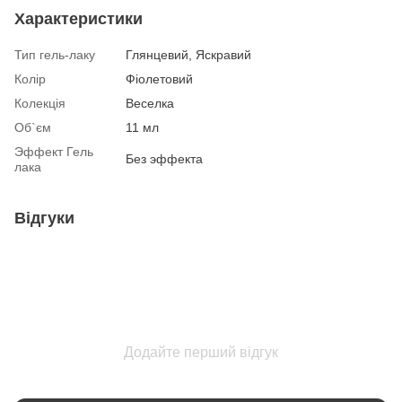
Характеристики
Тип гель-лаку
Глянцевий, Яскравий
Колір
Фіолетовий
Колекція
Веселка
Об`єм
11 мл
Эффект Гель
Без эффекта
лака
Відгуки
Додайте перший відгук