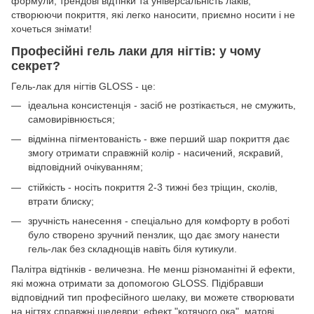
формули, трендові відтінки та універсальність лаків,
створюючи покриття, які легко наносити, приємно носити і не
хочеться знімати!
Професійні гель лаки для нігтів: у чому
секрет?
Гель-лак для нігтів GLOSS - це:
ідеальна консистенція - засіб не розтікається, не смужить,
самовирівнюється;
відмінна пігментованість - вже перший шар покриття дає
змогу отримати справжній колір - насичений, яскравий,
відповідний очікуванням;
стійкість - носіть покриття 2-3 тижні без тріщин, сколів,
втрати блиску;
зручність нанесення - спеціально для комфорту в роботі
було створено зручний пензлик, що дає змогу нанести
гель-лак без складнощів навіть біля кутикули.
Палітра відтінків - величезна. Не менш різноманітні й ефекти,
які можна отримати за допомогою GLOSS. Підібравши
відповідний тип професійного шелаку, ви можете створювати
на нігтях справжні шедеври: ефект "котячого ока", матові