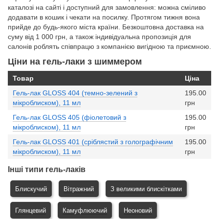
каталозі на сайті і доступний для замовлення: можна сміливо
додавати в кошик і чекати на посилку. Протягом тижня вона
прийде до будь-якого міста країни. Безкоштовна доставка на
суму від 1 000 грн, а також індивідуальна пропозиція для
салонів роблять співпрацю з компанією вигідною та приємною.
Ціни на гель-лаки з шиммером
Товар
Ціна
Гель-лак GLOSS 404 (темно-зелений з
195.00
мікроблиском), 11 мл
грн
Гель-лак GLOSS 405 (фіолетовий з
195.00
мікроблиском), 11 мл
грн
Гель-лак GLOSS 401 (сріблястий з голографічним
195.00
мікроблиском), 11 мл
грн
Інші типи гель-лаків
Блискучий
Вітражний
З великими блискітками
Глянцевий
Камуфлюючий
Неоновий