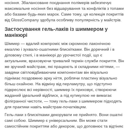
носіння. Збалансоване поєднання полімерів забезпечує
максимальне носіння без відшарування та конфліктів з топами
або базами будь-яких марок. Саме тому, ця колекція покриттів
від GlossCompany здобула особливу популярність у майстрів.
Застосування гель-лаків із шиммером у
манікюрі
Шіммер — вдалий компроміс між скромною лаконічною
емаллю і зухвало-ошатними блискітками. Він доречний і в
діловому стилі, і в манікюрі до урочистої події, що є
актуальним, враховуючи тривалий термін служби покриття. Він
же зручний майстрам, які працюють зі складними нігтями, —
завдяки світловідбиваючим компонентам він візуально
піднімає поздовжню арку нігтя, роблячи пластину візуально
більш охайною. На відміну від перламутру, що підступно
підкреслює всі нерівності, шиммер їх приховує, створюючи
жаданий ідеальний відблиск, а під кутикулою не вимагає
філігранної чистоти, — тому гель-лаки з шиммером підходять
для практики навіть майстрам-початківцям.
Гель-лаки з блискітками декорувати не прийнято. Вони ошатні
самі собою. Шиммер є універсальним. Він може стати
самостійним покриттям або декором, що доповнює та відтіняє