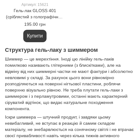
Артикул: 15621
Гель-лак GLOSS 401
(сріблястий з голографічним
мікроблиском), 11 мл
195.00 грн
Купити
Структура гель-лаку з шиммером
Шиммер — це мерехтіння. Іноді цю лінійку гель-лаків
помилково називають глітерними (з блискітками), але на
відміну від них шиммерні частки не мают фактури і абсолютно
невловимі у складі. За рахунок цього вони рівномірно
розподіляються на поверхні нігтьової пластини, роблячи
поверхню візуально рівною. Не треба плутати гель-лаки з
шиммером і з перламутровими, останні мають характерний
сіруватий відтінок, що видає натуральне походження
компонента.
Іскри шиммера — штучний продукт, і завдяки цьому
невибагливий, не вступає в реакцію й самим складом
матеріалу, не знебарвлюється на сонячному світлі і не втрачає
своєї привабливості навіть через кілька тижнів активного