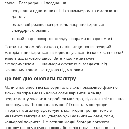
емаль. Безпрограшні поєднання:
поєднання однотонних нігтів з шиммером та емаллю тон
до тону;
емалевий розпис поверх гель-лаку, що іскриться,
слайдери, стемпінг;
тонкий шар прозорого складу з іскрами поверх емалі.
Покриття топом обов'язково, навіть якщо напівпрозорий
матеріал, що іскриться, використовувався тільки як затіняючий
емаль додаткового шару. Зате ніщо не заважає
експериментам, — шиммери ефектно виглядають під
глянцевим топом і загадково під матовим.
Де вигідно оновити палітру
Мати в наявності всі кольори гель-лаків неможливо фізично —
тільки палітра Gloss налічує сотні варіантів. Але від
асортименту залежить заробіток майстра, відсоток клієнтів, що
повернулись. Технологи компанії Глосс та менеджери
інтернет-магазину відстежують манікюрні тренди, тому в
наявності завжди є всі ультрамодні новинки — бази, топи,
кольорові покриття. Не встигли модні блогери показати
чергову основу з сухозліткою або колір року — лак вже є в