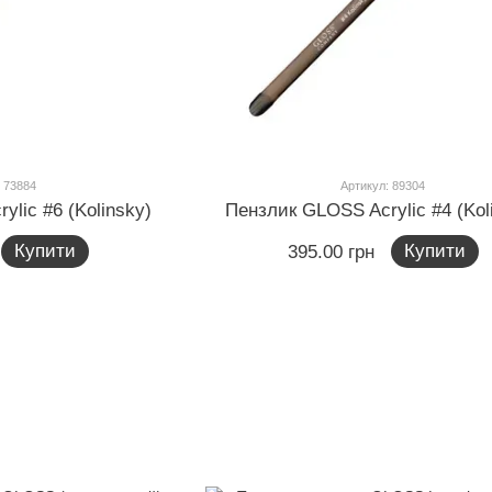
 73884
Артикул: 89304
lic #6 (Kolinsky)
Пензлик GLOSS Acrylic #4 (Kol
Купити
Купити
395.00 грн