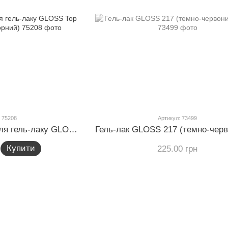
 75208
Артикул: 73499
Камуфлюючий топ для гель-лаку GLOSS Top coat Black, 15 мл (чорний)
Купити
225.00 грн