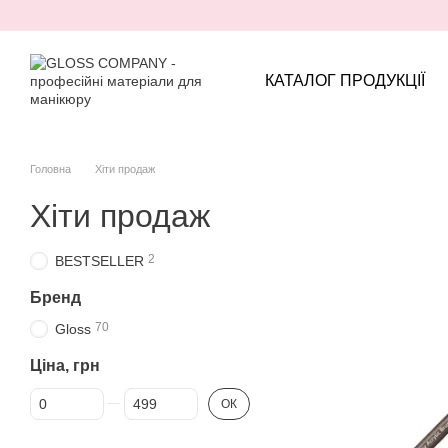
Перейти до основного контенту
КАТАЛОГ ПРОДУКЦІЇ
Головна
Хіти продаж
Хіти продаж
2
BESTSELLER
Бренд
70
Gloss
Ціна, грн
Від Ціна, грн
До Ціна, грн
ОК