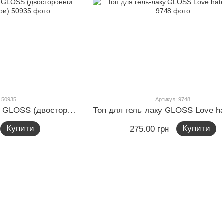
 50935
Артикул: 9748
Штамп для стемпінгу GLOSS (двосторонній штамп і 2 скрапери)
Купити
Купити
275.00 грн