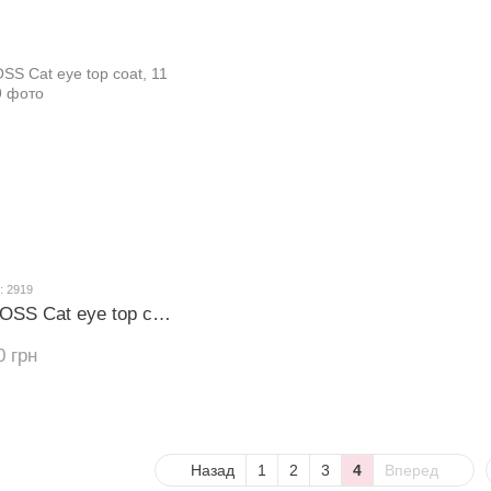
: 2919
Топ для гель-лаку GLOSS Cat eye top coat, 11 мл
0 грн
Назад
1
2
3
4
Вперед