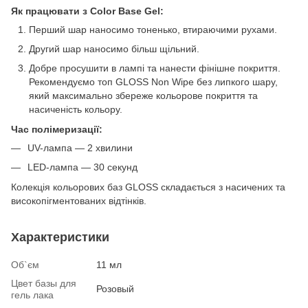
Як працювати з Color Base Gel:
Перший шар наносимо тоненько, втираючими рухами.
Другий шар наносимо більш щільний.
Добре просушити в лампі та нанести фінішне покриття.
Рекомендуємо топ GLOSS Non Wipe без липкого шару,
який максимально збереже кольорове покриття та
насиченість кольору.
Час полімеризації:
UV-лампа — 2 хвилини
LED-лампа — 30 секунд
Колекція кольорових баз GLOSS складається з насичених та
високопігментованих відтінків.
Характеристики
Об`єм
11 мл
Цвет базы для
Розовый
гель лака