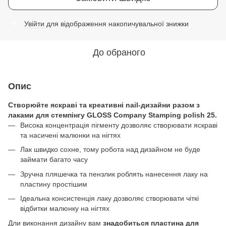
Увійти
для відображення накопичувальної знижки
%
До обраного
Опис
Створюйте яскраві та креативні nail-дизайни разом з
лаками для стемпінгу GLOSS Company Stamping polish 25.
Висока концентрація пігменту дозволяє створювати яскраві
та насичені малюнки на нігтях
Лак швидко сохне, тому робота над дизайном не буде
займати багато часу
Зручна пляшечка та пензлик роблять нанесення лаку на
пластину простішим
Ідеальна консистенція лаку дозволяє створювати чіткі
відбитки малюнку на нігтях
Дли виконання дизайну вам
знадобиться
пластина для