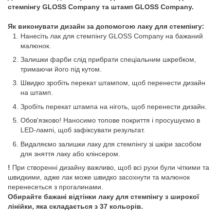
стемпінгу GLOSS Company та штамп GLOSS Company.
Як виконувати дизайн за допомогою лаку для стемпінгу:
Нанесіть лак для стемпінгу GLOSS Company на бажаний
малюнок.
Залишки фарби слід прибрати спеціальним шкребком,
тримаючи його під кутом.
Швидко зробіть перекат штампом, щоб перенести дизайн
на штамп.
Зробіть перекат штампа на ніготь, щоб перенести дизайн.
Обов'язково! Наносимо топове покриття і просушуємо в
LED-лампі, щоб зафіксувати результат.
Видаляємо залишки лаку для стемпінгу зі шкіри засобом
для зняття лаку або клінсером.
!
При створенні дизайну важливо, щоб всі рухи були чіткими та
швидкими, адже лак може швидко засохнути та малюнок
перенесеться з прогалинами.
Обирайте бажані відтінки лаку для стемпінгу з широкої
лінійки, яка складається з
37
кольорів.