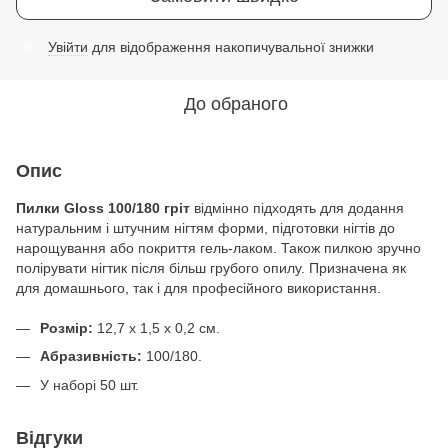
Увійти
для відображення накопичувальної знижки
%
До обраного
Опис
Пилки Gloss 100/180 гріт
відмінно підходять для додання
натуральним і штучним нігтям форми, підготовки нігтів до
нарощування або покриття гель-лаком. Також пилкою зручно
полірувати нігтик після більш грубого опилу. Призначена як
для домашнього, так і для професійного використання.
Розмір:
12,7 х 1,5 х 0,2 см.
Абразивність:
100/180.
У наборі 50 шт.
Відгуки