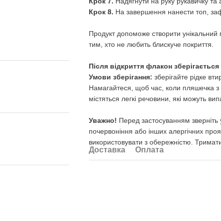
Крок 7.
Надягнути на руку рукавичку та а
Крок 8.
На завершення нанести топ, заф
Продукт допоможе створити унікальний п
тим, хто не любить блискуче покриття.
Після відкриття флакон зберігається
Умови зберігання:
зберігайте рідке вт
Намагайтеся, щоб час, коли пляшечка з 
містяться легкі речовини, які можуть ви
Уважно!
Перед застосуванням зверніть у
почервоніння або інших алергічних прояв
використовувати з обережністю. Тримати
Доставка
Оплата