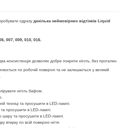
спробувати одразу
декілька неймовірних відтінків Liquid
06, 007, 009, 010, 016.
ка консистенція дозволяє добре покрити ніготь, без прогалин.
илюється по робочій поверхні та не залишається у великій
.
лірувати ніготь бафом.
р.
ій техніці та просушити в LED-лампі.
та просушити в LED-лампі.
о шару та просушити в LED-лампі.
у втирку по всій поверхні нігтя.