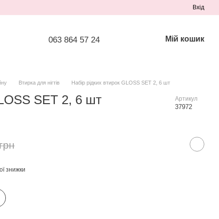
Вхід
Мій кошик
063 864 57 24
йну
Втирка для нігтів
Набір рідких втирок GLOSS SET 2, 6 шт
GLOSS SET 2, 6 шт
Артикул
37972
грн
ої знижки