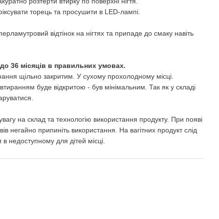
куратно розтерти втирку по поверхні нігтя.
іксувати торець та просушити в LED-лампі.
ерламутровий відтінок на нігтях та припаде до смаку навіть
 до 36 місяців в правильних умовах.
ирання щільно закритим. У сухому прохолодному місці.
втиранням буде відкритою - був мінімальним. Так як у складі
паруватися.
вагу на склад та технологію використання продукту. При появі
ів негайно припиніть використання. На вагітних продукт слід
 в недоступному для дітей місці.