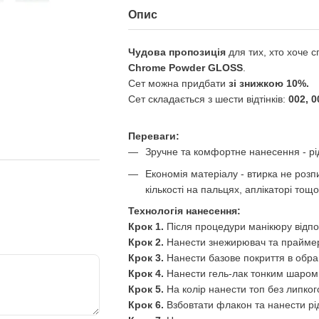
Опис
Чудова пропозиція
для тих, хто хоче 
Chrome Powder GLOSS
.
Сет можна придбати
зі знижкою 10%.
Сет складається з шести відтінків:
002, 0
Переваги:
Зручне та комфортне нанесення - рід
Економія матеріалу - втирка не розп
кількості на пальцях, аплікаторі тощо
Технологія нанесення:
Крок 1.
Після процедури манікюру відпо
Крок 2.
Нанести знежирювач та прайме
Крок 3.
Нанести базове покриття в обран
Крок 4.
Нанести гель-лак тонким шаром 
Крок 5.
На колір нанести топ без липког
Крок 6.
Взбовтати флакон та нанести рідк