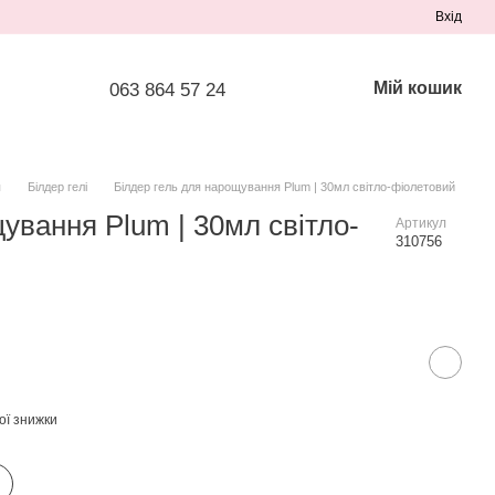
Вхід
Мій кошик
063 864 57 24
я
Білдер гелі
Білдер гель для нарощування Plum | 30мл світло-фіолетовий
ування Plum | 30мл світло-
Артикул
310756
ої знижки