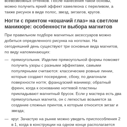
всевозможных оттенков. После нанесения такой основы,
можно получить яркий эффект хамелеона с переливом, а
также рисунок в виде полос, звезд, зигзагов, кругов.
Ногти с принтом «кошачий глаз» на светлом
маникюре: особенности выбора магнитов
При правильном подборе магнитных аксессуаров можно
добиться определенного рисунка на ноготках. На
сегодняшний день существуют три основные вида магнитов,
по виду напоминающих:
прямоугольник. Изделие прямоугольной формы поможет
получить узоры с разными эффектами, самыми
популярными считаются: классические ровные линии,
которые создают посередине, сбоку, по диагонали
поверхности ногтя; французский маникюр; обратный
френч, когда к основанию ногтевой пластины
прикладывают магнитный брусок. Если у мастера есть два
прямоугольных магнита, он с легкостью возьмется за
создание сложных принтов, к которым относится зигзаг и
звезда;
круг. Зачастую на рынке можно увидеть приспособления 2
в 1, когда в конструкции на одном конце располагается