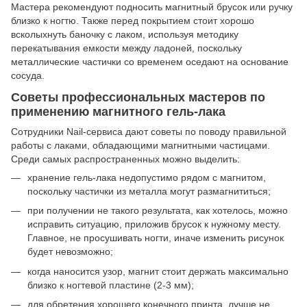
Мастера рекомендуют подносить магнитный брусок или ручку
близко к ногтю. Также перед покрытием стоит хорошо
всколыхнуть баночку с лаком, используя методику
перекатывания емкости между ладоней, поскольку
металлические частички со временем оседают на основание
сосуда.
Советы профессиональных мастеров по
применению магнитного гель-лака
Сотрудники Nail-сервиса дают советы по поводу правильной
работы с лаками, обладающими магнитными частицами.
Среди самых распространенных можно выделить:
хранение гель-лака недопустимо рядом с магнитом,
поскольку частички из металла могут размагнититься;
при получении не такого результата, как хотелось, можно
исправить ситуацию, приложив брусок к нужному месту.
Главное, не просушивать ногти, иначе изменить рисунок
будет невозможно;
когда наносится узор, магнит стоит держать максимально
близко к ногтевой пластине (2-3 мм);
для обретения хорошего конечного принта, лучше не