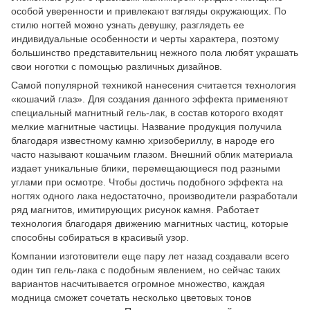
особой уверенности и привлекают взгляды окружающих. По
стилю ногтей можно узнать девушку, разглядеть ее
индивидуальные особенности и черты характера, поэтому
большинство представительниц нежного пола любят украшать
свои ноготки с помощью различных дизайнов.
Самой популярной техникой нанесения считается технология
«кошачий глаз». Для создания данного эффекта применяют
специальный магнитный гель-лак, в состав которого входят
мелкие магнитные частицы. Название продукция получила
благодаря известному камню хризобериллу, в народе его
часто называют кошачьим глазом. Внешний облик материала
издает уникальные блики, перемещающиеся под разными
углами при осмотре. Чтобы достичь подобного эффекта на
ногтях одного лака недостаточно, производители разработали
ряд магнитов, имитирующих рисунок камня. Работает
технология благодаря движению магнитных частиц, которые
способны собираться в красивый узор.
Компании изготовители еще пару лет назад создавали всего
один тип гель-лака с подобным явлением, но сейчас таких
вариантов насчитывается огромное множество, каждая
модница сможет сочетать несколько цветовых тонов