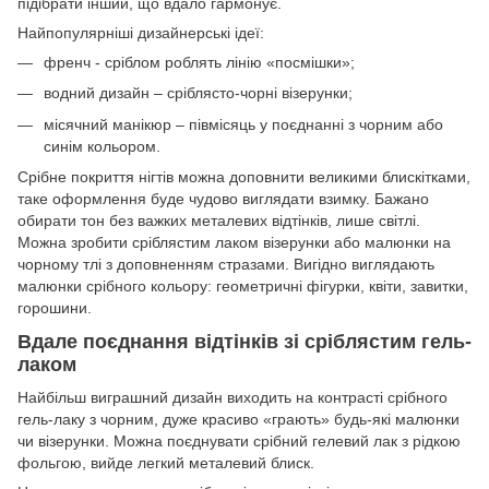
підібрати інший, що вдало гармонує.
Найпопулярніші дизайнерські ідеї:
френч - сріблом роблять лінію «посмішки»;
водний дизайн – сріблясто-чорні візерунки;
місячний манікюр – півмісяць у поєднанні з чорним або
синім кольором.
Срібне покриття нігтів можна доповнити великими блискітками,
таке оформлення буде чудово виглядати взимку. Бажано
обирати тон без важких металевих відтінків, лише світлі.
Можна зробити сріблястим лаком візерунки або малюнки на
чорному тлі з доповненням стразами. Вигідно виглядають
малюнки срібного кольору: геометричні фігурки, квіти, завитки,
горошини.
Вдале поєднання відтінків зі сріблястим гель-
лаком
Найбільш виграшний дизайн виходить на контрасті срібного
гель-лаку з чорним, дуже красиво «грають» будь-які малюнки
чи візерунки. Можна поєднувати срібний гелевий лак з рідкою
фольгою, вийде легкий металевий блиск.