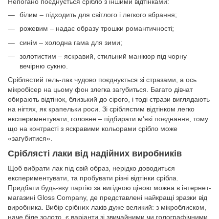
Непогано поєднується срібло з іншими відтінками:
білим – підходить для світлого і легкого вбрання;
рожевим – надає образу трошки романтичності;
синім – холодна гама для зими;
золотистим – яскравий, стильний манікюр під чорну
вечірню сукню.
Сріблястий гель-лак чудово поєднується зі стразами, а ось
мікробісер на цьому фон злегка загубиться. Багато дівчат
обирають відтінок, близький до сірого, і тоді стрази виглядають
на нігтях, як крапельки роси. Зі сріблястим відтінком легко
експериментувати, головне – підбирати м'які поєднання, тому
що на контрасті з яскравими кольорами срібло може
«загубитися».
Сріблясті лаки від надійних виробників
Щоб вибрати лак під свій образ, нерідко доводиться
експериментувати, та пробувати різні відтінки срібла.
Придбати будь-яку партію за вигідною ціною можна в інтернет-
магазині Gloss Company, де представлені найкращі зразки від
виробника. Вибір срібних лаків дуже великий: з мікроблиском,
наче біле золото, є варіанти зі звичайними чи голографічними