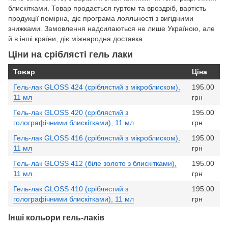
блискітками. Товар продається гуртом та вроздріб, вартість
продукції помірна, діє програма лояльності з вигідними
знижками. Замовлення надсилаються не лише Україною, але
й в інші країни, діє міжнародна доставка.
Ціни на сріблясті гель лаки
Товар
Ціна
Гель-лак GLOSS 424 (сріблястий з мікроблиском),
195.00
11 мл
грн
Гель-лак GLOSS 420 (сріблястий з
195.00
голографічними блискітками), 11 мл
грн
Гель-лак GLOSS 416 (сріблястий з мікроблиском),
195.00
11 мл
грн
Гель-лак GLOSS 412 (біле золото з блискітками),
195.00
11 мл
грн
Гель-лак GLOSS 410 (сріблястий з
195.00
голографічними блискітками), 11 мл
грн
Інші кольори гель-лаків