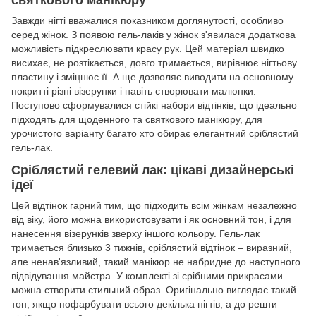
святкового манікюру
Завжди нігті вважалися показником доглянутості, особливо
серед жінок. З появою гель-лаків у жінок з'явилася додаткова
можливість підкреслювати красу рук. Цей матеріал швидко
висихає, не розтікається, довго тримається, вирівнює нігтьову
пластину і зміцнює її. А ще дозволяє виводити на основному
покритті різні візерунки і навіть створювати малюнки.
Поступово сформувалися стійкі набори відтінків, що ідеально
підходять для щоденного та святкового манікюру, для
урочистого варіанту багато хто обирає елегантний сріблястий
гель-лак.
Сріблястий гелевий лак: цікаві дизайнерські
ідеї
Цей відтінок гарний тим, що підходить всім жінкам незалежно
від віку, його можна використовувати і як основний тон, і для
нанесення візерунків зверху іншого кольору. Гель-лак
тримається близько 3 тижнів, сріблястий відтінок – виразний,
але ненав'язливий, такий манікюр не набридне до наступного
відвідування майстра. У комплекті зі срібними прикрасами
можна створити стильний образ. Оригінально виглядає такий
тон, якщо пофарбувати всього декілька нігтів, а до решти