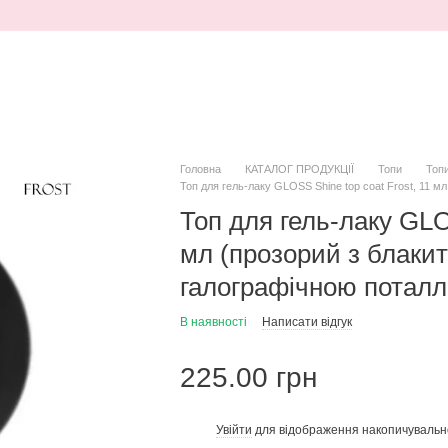
Головна
КАТАЛОГ ПРОДУКЦІЇ
Топи
Топ
Топ для гель-лаку GLOSS Shine top coat Frost, 11 м
Топ для гель-лаку GLOS
мл (прозорий з блаки
галографічною потал
В наявності
Написати відгук
225.00 грн
Увійти
для відображення накопичувальн
%