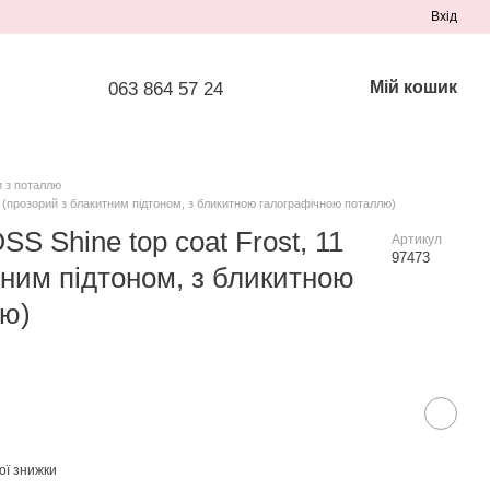
Вхід
Мій кошик
063 864 57 24
и з поталлю
л (прозорий з блакитним підтоном, з бликитною галографічною поталлю)
S Shine top coat Frost, 11
Артикул
97473
тним підтоном, з бликитною
лю)
ої знижки