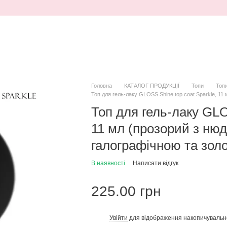
Головна
КАТАЛОГ ПРОДУКЦІЇ
Топи
Топ
Топ для гель-лаку GLOSS Shine top coat Sparkle, 11
Топ для гель-лаку GLO
11 мл (прозорий з нюд
галографічною та зол
В наявності
Написати відгук
225.00 грн
Увійти
для відображення накопичувальн
%