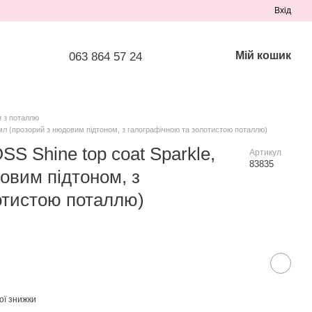
Вхід
Мій кошик
063 864 57 24
и з поталлю
 мл (прозорий з нюдовим підтоном, з галографічною та золотистою поталлю)
SS Shine top coat Sparkle,
Артикул
83835
овим підтоном, з
отистою поталлю)
ої знижки