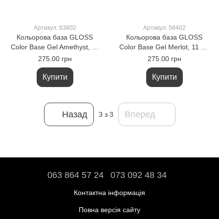
Артикул: 83802
Артикул: 58402
Кольорова база GLOSS
Кольорова база GLOSS
Color Base Gel Amethyst, 11
Color Base Gel Merlot, 11 мл
мл (пурпуровий)
(пурпурово-бордовий)
275.00 грн
275.00 грн
Купити
Купити
Назад
Вперед
3
з 3
063 864 57 24
073 092 48 34
Контактна інформація
Повна версія сайту