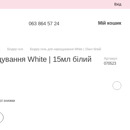
Вхід
Мій кошик
063 864 57 24
я
Білдер гелі
Білдер гель для нарощування White | 15мл білий
ування White | 15мл білий
Артикул
070523
ої знижки