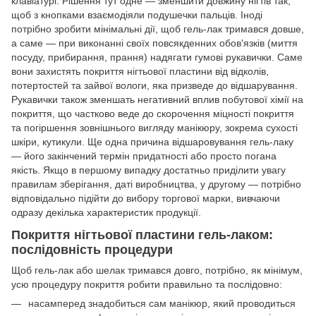
клавіатурі. Рішення тут одне — зменшити довжину нігтів так,
щоб з кнопками взаємодіяли подушечки пальців. Іноді
потрібно зробити мінімальні дії, щоб гель-лак тримався довше,
а саме — при виконанні своїх повсякденних обов'язків (миття
посуду, прибирання, прання) надягати гумові рукавички. Саме
вони захистять покриття нігтьової пластини від відколів,
потертостей та зайвої вологи, яка призведе до відшарування.
Рукавички також зменшать негативний вплив побутової хімії на
покриття, що частково веде до скорочення міцності покриття
та погіршення зовнішнього вигляду манікюру, зокрема сухості
шкіри, кутикули. Ще одна причина відшаровування гель-лаку
— його закінчений термін придатності або просто погана
якість. Якщо в першому випадку достатньо приділити увагу
правилам зберігання, даті виробництва, у другому — потрібно
відповідально підійти до вибору торгової марки, вивчаючи
одразу декілька характеристик продукції.
Покриття нігтьової пластини гель-лаком:
послідовність процедури
Щоб гель-лак або шелак тримався довго, потрібно, як мінімум,
усю процедуру покриття робити правильно та послідовно:
насамперед знадобиться сам манікюр, який проводиться