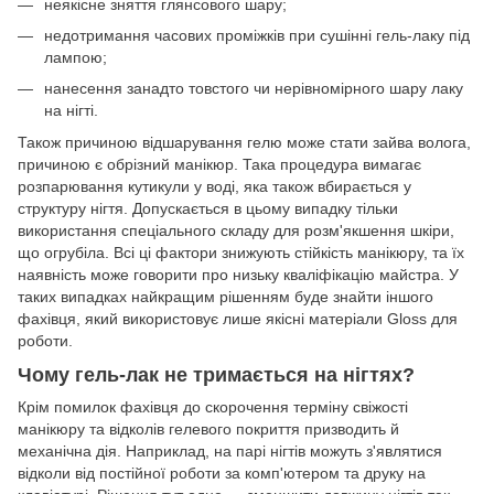
неякісне зняття глянсового шару;
недотримання часових проміжків при сушінні гель-лаку під
лампою;
нанесення занадто товстого чи нерівномірного шару лаку
на нігті.
Також причиною відшарування гелю може стати зайва волога,
причиною є обрізний манікюр. Така процедура вимагає
розпарювання кутикули у воді, яка також вбирається у
структуру нігтя. Допускається в цьому випадку тільки
використання спеціального складу для розм'якшення шкіри,
що огрубіла. Всі ці фактори знижують стійкість манікюру, та їх
наявність може говорити про низьку кваліфікацію майстра. У
таких випадках найкращим рішенням буде знайти іншого
фахівця, який використовує лише якісні матеріали Gloss для
роботи.
Чому гель-лак не тримається на нігтях?
Крім помилок фахівця до скорочення терміну свіжості
манікюру та відколів гелевого покриття призводить й
механічна дія. Наприклад, на парі нігтів можуть з'являтися
відколи від постійної роботи за комп'ютером та друку на