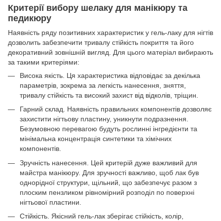
Критерії вибору шелаку для манікюру та
педикюру
Наявність ряду позитивних характеристик у гель-лаку для нігтів
дозволить забезпечити тривалу стійкість покриття та його
декоративний зовнішній вигляд. Для цього матеріал вибирають
за такими критеріями:
Висока якість. Ця характеристика відповідає за декілька
параметрів, зокрема за легкість нанесення, зняття,
тривалу стійкість та високий захист від відколів, тріщин.
Гарний склад. Наявність правильних компонентів дозволяє
захистити нігтьову пластину, уникнути подразнення.
Безумовною перевагою будуть рослинні інгредієнти та
мінімальна концентрація синтетики та хімічних
компонентів.
Зручність нанесення. Цей критерій дуже важливий для
майстра манікюру. Для зручності важливо, щоб лак був
однорідної структури, щільний, що забезпечує разом з
плоским пензликом рівномірний розподіл по поверхні
нігтьової пластини.
Стійкість. Якісний гель-лак зберігає стійкість, колір,