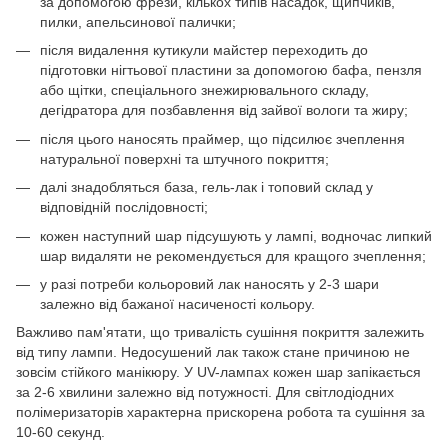
за допомогою фрези, кількох типів насадок, щипчиків,
пилки, апельсинової палички;
після видалення кутикули майстер переходить до
підготовки нігтьової пластини за допомогою бафа, пензля
або щітки, спеціального знежирювального складу,
дегідратора для позбавлення від зайвої вологи та жиру;
після цього наносять праймер, що підсилює зчеплення
натуральної поверхні та штучного покриття;
далі знадобляться база, гель-лак і топовий склад у
відповідній послідовності;
кожен наступний шар підсушують у лампі, водночас липкий
шар видаляти не рекомендується для кращого зчеплення;
у разі потреби кольоровий лак наносять у 2-3 шари
залежно від бажаної насиченості кольору.
Важливо пам'ятати, що тривалість сушіння покриття залежить
від типу лампи. Недосушений лак також стане причиною не
зовсім стійкого манікюру. У UV-лампах кожен шар запікається
за 2-6 хвилини залежно від потужності. Для світлодіодних
полімеризаторів характерна прискорена робота та сушіння за
10-60 секунд.