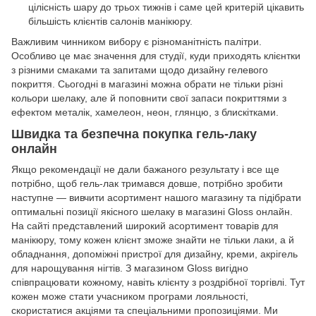
цілісність шару до трьох тижнів і саме цей критерій цікавить
більшість клієнтів салонів манікюру.
Важливим чинником вибору є різноманітність палітри.
Особливо це має значення для студії, куди приходять клієнтки
з різними смаками та запитами щодо дизайну гелевого
покриття. Сьогодні в магазині можна обрати не тільки різні
кольори шелаку, але й поповнити свої запаси покриттями з
ефектом металік, хамелеон, неон, глянцю, з блискітками.
Швидка та безпечна покупка гель-лаку
онлайн
Якщо рекомендації не дали бажаного результату і все ще
потрібно, щоб гель-лак тримався довше, потрібно зробити
наступне — вивчити асортимент нашого магазину та підібрати
оптимальні позиції якісного шелаку в магазині Gloss онлайн.
На сайті представлений широкий асортимент товарів для
манікюру, тому кожен клієнт зможе знайти не тільки лаки, а й
обладнання, допоміжні пристрої для дизайну, креми, акрігель
для нарощування нігтів. З магазином Gloss вигідно
співпрацювати кожному, навіть клієнту з роздрібної торгівлі. Тут
кожен може стати учасником програми лояльності,
скористатися акціями та спеціальними пропозиціями. Ми