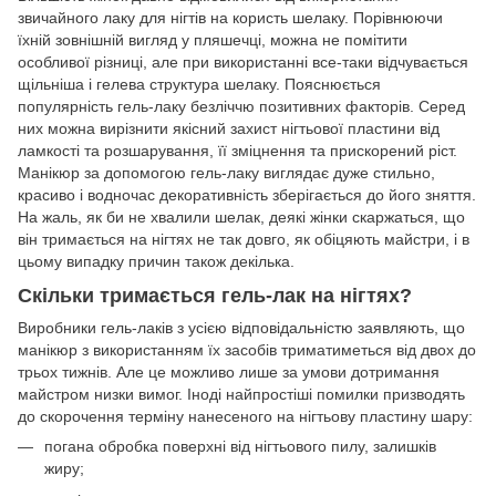
звичайного лаку для нігтів на користь шелаку. Порівнюючи
їхній зовнішній вигляд у пляшечці, можна не помітити
особливої ​​різниці, але при використанні все-таки відчувається
щільніша і гелева структура шелаку. Пояснюється
популярність гель-лаку безліччю позитивних факторів. Серед
них можна вирізнити якісний захист нігтьової пластини від
ламкості та розшарування, її зміцнення та прискорений ріст.
Манікюр за допомогою гель-лаку виглядає дуже стильно,
красиво і водночас декоративність зберігається до його зняття.
На жаль, як би не хвалили шелак, деякі жінки скаржаться, що
він тримається на нігтях не так довго, як обіцяють майстри, і в
цьому випадку причин також декілька.
Скільки тримається гель-лак на нігтях?
Виробники гель-лаків з усією відповідальністю заявляють, що
манікюр з використанням їх засобів триматиметься від двох до
трьох тижнів. Але це можливо лише за умови дотримання
майстром низки вимог. Іноді найпростіші помилки призводять
до скорочення терміну нанесеного на нігтьову пластину шару:
погана обробка поверхні від нігтьового пилу, залишків
жиру;