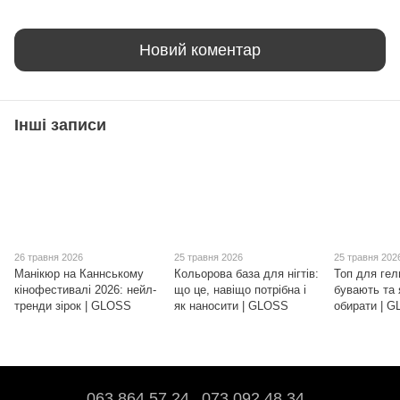
Новий коментар
Інші записи
26 травня 2026
25 травня 2026
25 травня 202
Манікюр на Каннському
Кольорова база для нігтів:
Топ для гел
кінофестивалі 2026: нейл-
що це, навіщо потрібна і
бувають та 
тренди зірок | GLOSS
як наносити | GLOSS
обирати | 
063 864 57 24
073 092 48 34