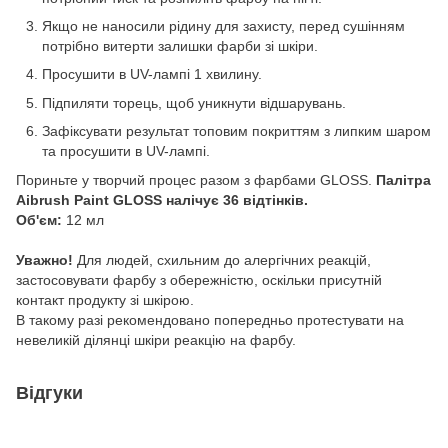
Якщо не наносили рідину для захисту, перед сушінням
потрібно витерти залишки фарби зі шкіри.
Просушити в UV-лампі 1 хвилину.
Підпиляти торець, щоб уникнути відшарувань.
Зафіксувати результат топовим покриттям з липким шаром
та просушити в UV-лампі.
Пориньте у творчий процес разом з фарбами GLOSS.
Палітра
Aibrush Paint GLOSS налічує
36
відтінків.
Об'єм:
12 мл
Уважно!
Для людей, схильним до алергічних реакцій,
застосовувати фарбу з обережністю, оскільки присутній
контакт продукту зі шкірою.
В такому разі рекомендовано попередньо протестувати на
невеликій ділянці шкіри реакцію на фарбу.
Відгуки