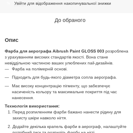
Увійти
для відображення накопичувальної знижки
%
До обраного
Опис
Фарба для аерографа Aibrush Paint GLOSS 003
розроблена
з урахуванням високих стандартів якості. Вона стане
невіддільною частиною ваших улюблених nail-дизайнів.
Фарба на полімерній основі.
Підходить для будь-якого діаметра сопла аерографа.
Має високу концентрацію пігменту, що забезпечує
насиченість кольору та максимальне покриття під час
нанесення.
Технологія використання:
Перед розпиленням фарби бажано нанести рідину для
захисту шкіри навколо нігтя.
Додайте декілька крапель фарби в аерограф, налаштуйте
потрібний тиск та розпиліть фарбу на нігті.