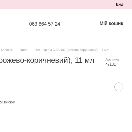
Вхід
Мій кошик
063 864 57 24
Колекції
Nude
Гель-лак GLOSS 107 (рожево-коричневий), 11 мл
рожево-коричневий), 11 мл
Артикул
47131
ої знижки