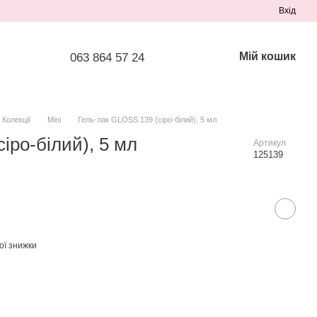
Вхід
Мій кошик
063 864 57 24
Колекції
Mini
Гель-лак GLOSS 139 (сіро-білий), 5 мл
іро-білий), 5 мл
Артикул
125139
ої знижки